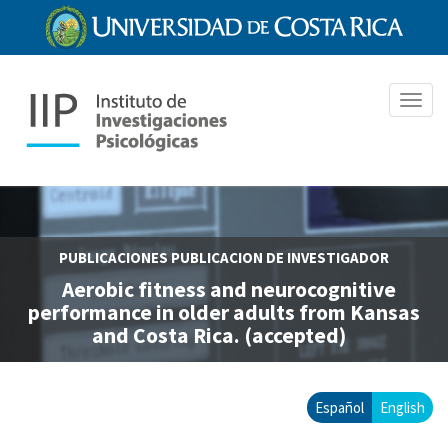
Pasar
al
contenido
principal
Toggl
navig
PUBLICACIONES
PUBLICACION DE INVESTIGADOR
Aerobic fitness and neurocognitive
performance in older adults from Kansas
and Costa Rica. (accepted)
Español
English