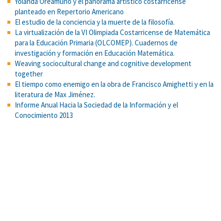
Yolanda Oreamuno y el panorama artístico costarricense
planteado en Repertorio Americano
El estudio de la conciencia y la muerte de la filosofía.
La virtualización de la VI Olimpiada Costarricense de Matemática
para la Educación Primaria (OLCOMEP). Cuadernos de
investigación y formación en Educación Matemática.
Weaving sociocultural change and cognitive development
together
El tiempo como enemigo en la obra de Francisco Amighetti y en la
literatura de Max Jiménez.
Informe Anual Hacia la Sociedad de la Información y el
Conocimiento 2013
Predictores de la mediación parental del uso de la Internet de
niños y adolescentes y su asociación con las oportunidades y
riesgos de dicho uso
Predicción de la reprobación de cursos de matemática básicos
en las carreras de Física, Meteorología, Matemática, Ciencias
Actuariales y Farmacia. Educare
Cross-cultural differences in the valuing of dominance by young
children
¿Qué esperan los docentes de la inmigración? Expectativas de