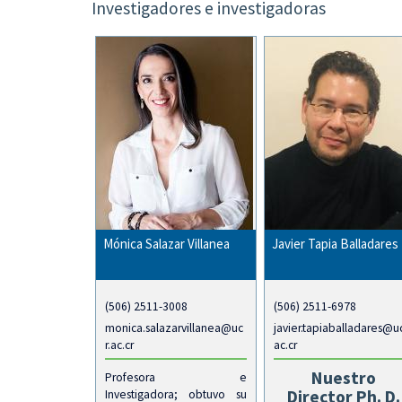
Investigadores e investigadoras
Mónica Salazar Villanea
Javier Tapia Balladares
(506) 2511-3008
(506) 2511-6978
monica.salazarvillanea@uc
javier.tapiaballadares@uc
r.ac.cr
ac.cr
Nuestro
Profesora e
Director Ph. D.
Investigadora; obtuvo su