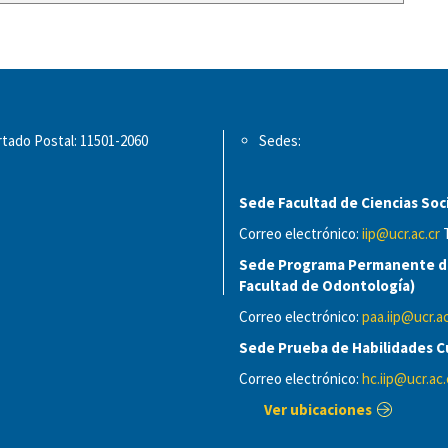
tado Postal: 11501-2060
Sedes:
Sede Facultad de Ciencias Soci
Correo electrónico:
iip@ucr.ac.cr
T
Sede Programa Permanente de
Facultad de Odontología)
Correo electrónico:
paa.iip@ucr.ac
Sede Prueba de Habilidades Cu
Correo electrónico:
hc.iip@ucr.ac.
Ver ubicaciones