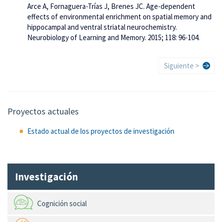
Arce A, Fornaguera-Trías J, Brenes JC. Age-dependent
effects of environmental enrichment on spatial memory and
hippocampal and ventral striatal neurochemistry.
Neurobiology of Learning and Memory. 2015; 118: 96-104.
Paginación
Siguiente
Siguiente >
página
Proyectos actuales
Estado actual de los proyectos de investigación
Investigación
Cognición social