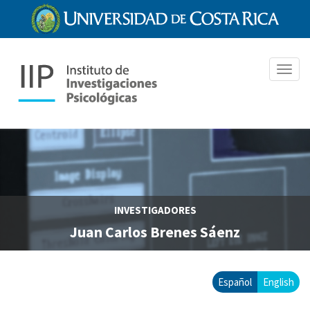
Pasar
al
contenido
principal
Toggl
navig
INVESTIGADORES
Juan Carlos Brenes Sáenz
Español
English