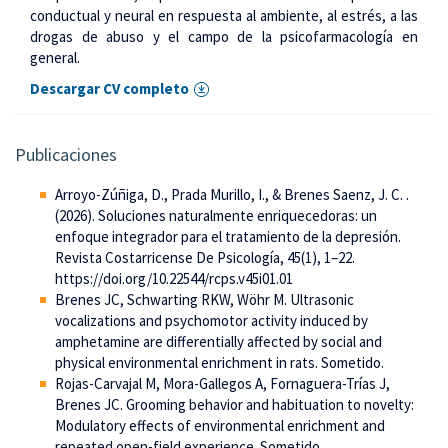
conductual y neural en respuesta al ambiente, al estrés, a las
drogas de abuso y el campo de la psicofarmacología en
general.
Descargar CV completo
Publicaciones
Arroyo-Zúñiga, D., Prada Murillo, I., & Brenes Saenz, J. C. .
(2026). Soluciones naturalmente enriquecedoras: un
enfoque integrador para el tratamiento de la depresión.
Revista Costarricense De Psicología, 45(1), 1–22.
https://doi.org/10.22544/rcps.v45i01.01
Brenes JC, Schwarting RKW, Wöhr M. Ultrasonic
vocalizations and psychomotor activity induced by
amphetamine are differentially affected by social and
physical environmental enrichment in rats. Sometido.
Rojas-Carvajal M, Mora-Gallegos A, Fornaguera-Trías J,
Brenes JC. Grooming behavior and habituation to novelty:
Modulatory effects of environmental enrichment and
repeated open-field experience. Sometido.