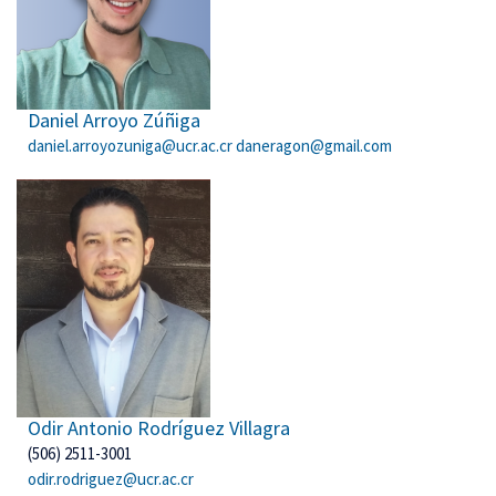
Daniel Arroyo Zúñiga
daniel.arroyozuniga@ucr.ac.cr daneragon@gmail.com
Odir Antonio Rodríguez Villagra
(506) 2511-3001
odir.rodriguez@ucr.ac.cr