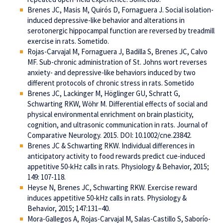
Brenes JC, Masis M, Quirós D, Fornaguera J. Social isolation-
induced depressive-like behavior and alterations in
serotonergic hippocampal function are reversed by treadmill
exercise in rats. Sometido.
Rojas-Carvajal M, Fornaguera J, Badilla S, Brenes JC, Calvo
MF. Sub-chronic administration of St. Johns wort reverses
anxiety- and depressive-like behaviors induced by two
different protocols of chronic stress in rats. Sometido
Brenes JC, Lackinger M, Höglinger GU, Schratt G,
Schwarting RKW, Wöhr M. Differential effects of social and
physical environmental enrichment on brain plasticity,
cognition, and ultrasonic communication in rats. Journal of
Comparative Neurology. 2015. DOI: 10.1002/cne.23842.
Brenes JC & Schwarting RKW. Individual differences in
anticipatory activity to food rewards predict cue-induced
appetitive 50-kHz calls in rats. Physiology & Behavior, 2015;
149: 107-118.
Heyse N, Brenes JC, Schwarting RKW. Exercise reward
induces appetitive 50-kHz calls in rats. Physiology &
Behavior, 2015; 147:131–40.
Mora-Gallegos A, Rojas-Carvajal M, Salas-Castillo S, Saborío-