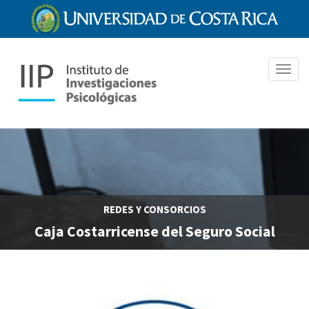
Pasar
al
contenido
principal
Toggl
navig
REDES Y CONSORCIOS
Caja Costarricense del Seguro Social