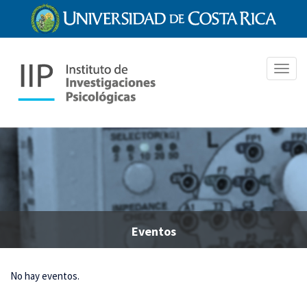
Pasar
al
contenido
principal
Toggl
navig
Eventos
No hay eventos.