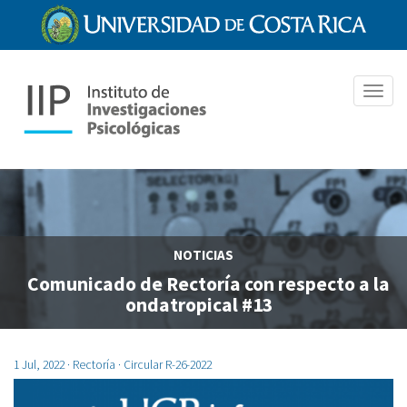
Pasar
al
contenido
principal
Toggl
navig
NOTICIAS
Comunicado de Rectoría con respecto a la
ondatropical #13
1 Jul, 2022
· Rectoría · Circular R-26-2022