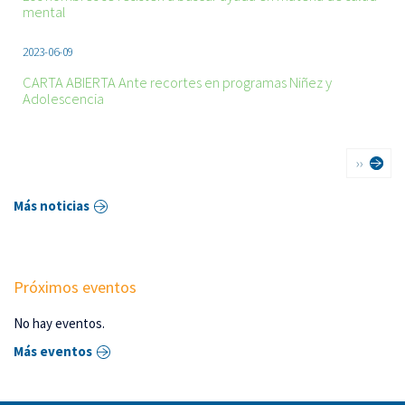
mental
2023-06-09
CARTA ABIERTA Ante recortes en programas Niñez y
Adolescencia
Paginación
Siguient
››
página
Más noticias
Próximos eventos
No hay eventos.
Más eventos