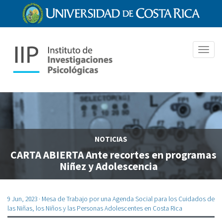
Pasar
al
contenido
principal
Toggl
navig
NOTICIAS
CARTA ABIERTA Ante recortes en programas
Niñez y Adolescencia
9 Jun, 2023
· Mesa de Trabajo por una Agenda Social para los Cuidados de
las Niñas, los Niños y las Personas Adolescentes en Costa Rica