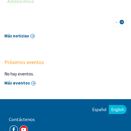
Adolescencia
Paginación
Siguient
››
página
Más noticias
Próximos eventos
No hay eventos.
Más eventos
Español
English
Contáctenos