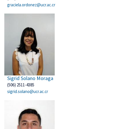
graciela.ordonez@ucr.ac.cr
Sigrid Solano Moraga
(506) 2511-4385
sigrid.solano@ucr.ac.cr