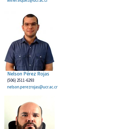
leiner.viquez@ucr.ac.cr
Nelson Pérez Rojas
(506) 2511-6293
nelson.perezrojas@ucr.ac.cr