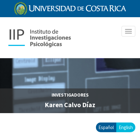
Pasar
al
contenido
principal
Toggl
navig
INVESTIGADORES
Karen Calvo Díaz
Español
English