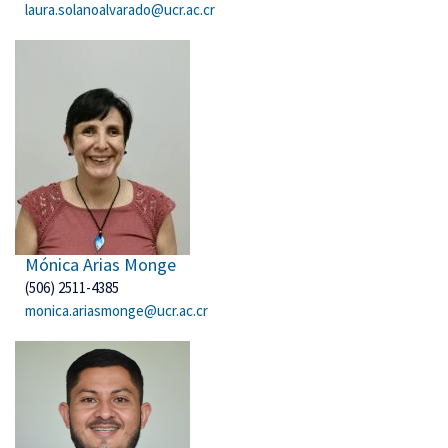
laura.solanoalvarado@ucr.ac.cr
Mónica Arias Monge
(506) 2511-4385
monica.ariasmonge@ucr.ac.cr