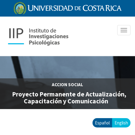
Pasar
al
contenido
principal
Toggl
navig
ACCION SOCIAL
Proyecto Permanente de Actualización,
Capacitación y Comunicación
Español
English