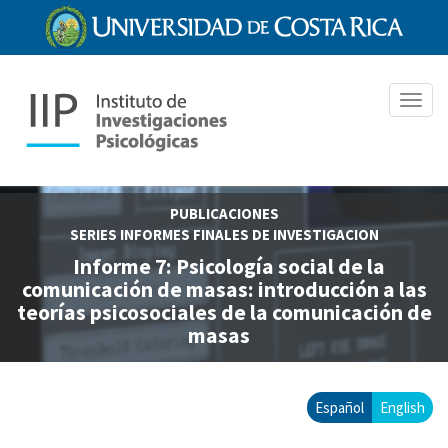
Pasar
al
contenido
principal
Toggl
navig
PUBLICACIONES
SERIES INFORMES FINALES DE INVESTIGACION
Informe 7: Psicología social de la
comunicación de masas: introducción a las
teorías psicosociales de la comunicación de
masas
Español
English