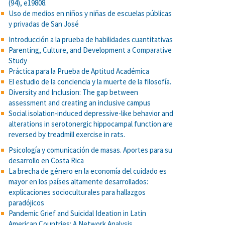
(94), e19808.
Uso de medios en niños y niñas de escuelas públicas
y privadas de San José
Introducción a la prueba de habilidades cuantitativas
Parenting, Culture, and Development a Comparative
Study
Práctica para la Prueba de Aptitud Académica
El estudio de la conciencia y la muerte de la filosofía.
Diversity and Inclusion: The gap between
assessment and creating an inclusive campus
Social isolation-induced depressive-like behavior and
alterations in serotonergic hippocampal function are
reversed by treadmill exercise in rats.
Psicología y comunicación de masas. Aportes para su
desarrollo en Costa Rica
La brecha de género en la economía del cuidado es
mayor en los países altamente desarrollados:
explicaciones socioculturales para hallazgos
paradójicos
Pandemic Grief and Suicidal Ideation in Latin
American Countries: A Network Analysis.