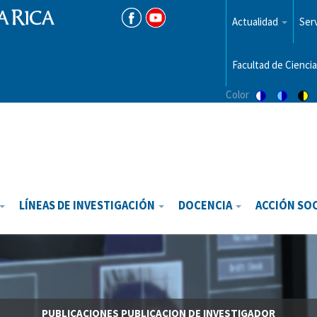
Menu
top
Actualidad
Serv
Facultad de Ciencia
Color
Switch
Switch
Sw
to
to
to
color
blue
hi
theme
theme
vis
th
LÍNEAS DE INVESTIGACIÓN
DOCENCIA
ACCIÓN SO
PUBLICACIONES
PUBLICACION DE INVESTIGADOR