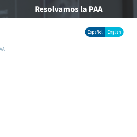
Resolvamos la PAA
Español
English
PAA