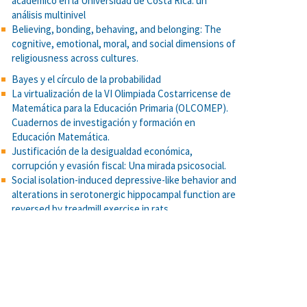
académico en la Universidad de Costa Rica: un
análisis multinivel
Believing, bonding, behaving, and belonging: The
cognitive, emotional, moral, and social dimensions of
religiousness across cultures.
Bayes y el círculo de la probabilidad
La virtualización de la VI Olimpiada Costarricense de
Matemática para la Educación Primaria (OLCOMEP).
Cuadernos de investigación y formación en
Educación Matemática.
Justificación de la desigualdad económica,
corrupción y evasión fiscal: Una mirada psicosocial.
Social isolation-induced depressive-like behavior and
alterations in serotonergic hippocampal function are
reversed by treadmill exercise in rats.
Estrategia pedagógica para la deliberación y el
razonamiento sociomoral en jóvenes de secundaria
Apreciación de metáforas: una comparación entre el
análisis de regresión clásico y las redes neuronales.
Funcionamiento diferencial del ítem en pruebas de
español y matemática en estudiantes reportados