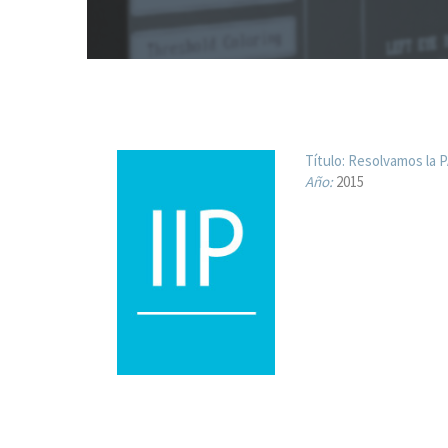
Título:
Resolvamos la 
Año:
2015