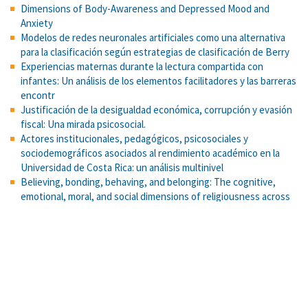
Dimensions of Body-Awareness and Depressed Mood and
Anxiety
Modelos de redes neuronales artificiales como una alternativa
para la clasificación según estrategias de clasificación de Berry
Experiencias maternas durante la lectura compartida con
infantes: Un análisis de los elementos facilitadores y las barreras
encontr
Justificación de la desigualdad económica, corrupción y evasión
fiscal: Una mirada psicosocial.
Actores institucionales, pedagógicos, psicosociales y
sociodemográficos asociados al rendimiento académico en la
Universidad de Costa Rica: un análisis multinivel
Believing, bonding, behaving, and belonging: The cognitive,
emotional, moral, and social dimensions of religiousness across
cultures.
Bayes y el círculo de la probabilidad
La virtualización de la VI Olimpiada Costarricense de Matemática
para la Educación Primaria (OLCOMEP). Cuadernos de
investigación y formación en Educación Matemática.
Justificación de la desigualdad económica, corrupción y evasión
fiscal: Una mirada psicosocial.