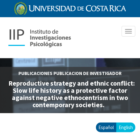
Pasar
al
contenido
principal
Toggl
navig
PUBLICACIONES
PUBLICACION DE INVESTIGADOR
Reproductive strategy and ethnic conflict:
Slow life history as a protective factor
against negative ethnocentrism in two
contemporary societies.
Español
English