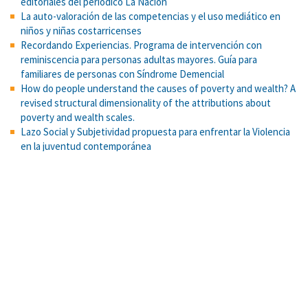
editoriales del periódico La Nación
La auto-valoración de las competencias y el uso mediático en
niños y niñas costarricenses
Recordando Experiencias. Programa de intervención con
reminiscencia para personas adultas mayores. Guía para
familiares de personas con Síndrome Demencial
How do people understand the causes of poverty and wealth? A
revised structural dimensionality of the attributions about
poverty and wealth scales.
Lazo Social y Subjetividad propuesta para enfrentar la Violencia
en la juventud contemporánea
Evidence for benefits of argumentation in a Mayan indigenous
population.
La psicología social de las relaciones intergrupales: Modelos e
hipótesis
Resolución de problemas como medio para la construcción de
aprendizajes y el logro de competencias: una experiencia en
educación superior
Tarea de reconstrucción cromática
Configuraciones del fundamentalismo religioso entre jóvenes
universitarios de Costa Rica: perspectiva psicosocial