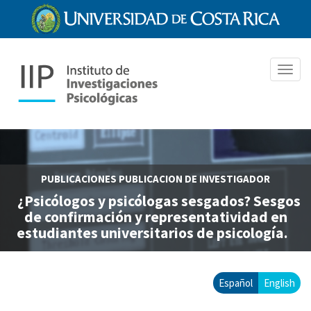
Pasar
al
contenido
principal
Toggl
navig
PUBLICACIONES
PUBLICACION DE INVESTIGADOR
¿Psicólogos y psicólogas sesgados? Sesgos
de confirmación y representatividad en
estudiantes universitarios de psicología.
Español
English