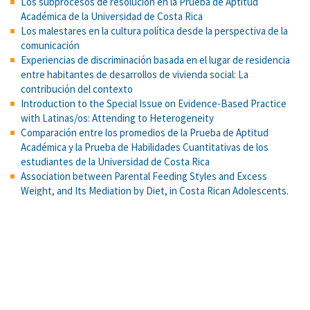
Los subprocesos de resolución en la Prueba de Aptitud
Académica de la Universidad de Costa Rica
Los malestares en la cultura política desde la perspectiva de la
comunicación
Experiencias de discriminación basada en el lugar de residencia
entre habitantes de desarrollos de vivienda social: La
contribución del contexto
Introduction to the Special Issue on Evidence-Based Practice
with Latinas/os: Attending to Heterogeneity
Comparación entre los promedios de la Prueba de Aptitud
Académica y la Prueba de Habilidades Cuantitativas de los
estudiantes de la Universidad de Costa Rica
Association between Parental Feeding Styles and Excess
Weight, and Its Mediation by Diet, in Costa Rican Adolescents.
Amphetamine-induced appetitive 50-kHz calls in rats: a genuine
affective marker of mania? Psychopharmacology
Self-efficacy, action control, and social support explain physical
activity changes among Costa Rican older adults
TESIS DOCTORAL COMPLETA EN: Tesis Doctorales en Red
¿Psicólogos y psicólogas sesgados? Sesgos de confirmación y
representatividad en estudiantes universitarios de psicología.