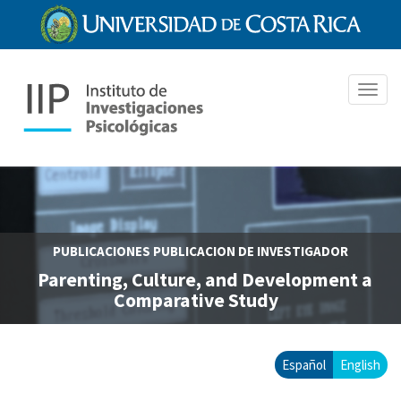
Pasar
al
contenido
principal
Toggl
navig
PUBLICACIONES
PUBLICACION DE INVESTIGADOR
Parenting, Culture, and Development a
Comparative Study
Español
English