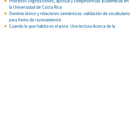
Procesos cognoscitivos, aptitud y competencias académicas en
la Universidad de Costa Rica
Dominio léxico y relaciones semánticas: validación de vocabulario
para ítems de razonamiento
Cuando lo que habita es el goce. Una lectura Acerca de la
violencia en algunos jóvenes
Book sharing and reminiscing: Caregivers’ conversational style
and children’s language and literacy development in low-income
Costa Rican families
Mejorando el desarrollo del lenguaje y la alfabetización en
preescolares en Costa Rica: Una intervención familiar usando
lectura dialógica y reminiscencia
A qualitative assessment of how Black and Latino adolescents
perceive targeted marketing of unhealthy food and beverages.
Conceptos e historia del cese menstrual: un acercamiento
género-sensitivo
Predicción del esfuerzo con variables metabólicas, fisiológicas y
cognitivas en adultos mayores
Escala d actitudes hacia las personas mayores como aprendices
y usuarios de tecnologías: evidencias psicométricas. Uniciencia,
38(1), 1-23.