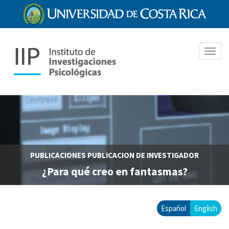
Pasar
al
contenido
principal
Toggl
navig
PUBLICACIONES
PUBLICACION DE INVESTIGADOR
¿Para qué creo en fantasmas?
Español
English