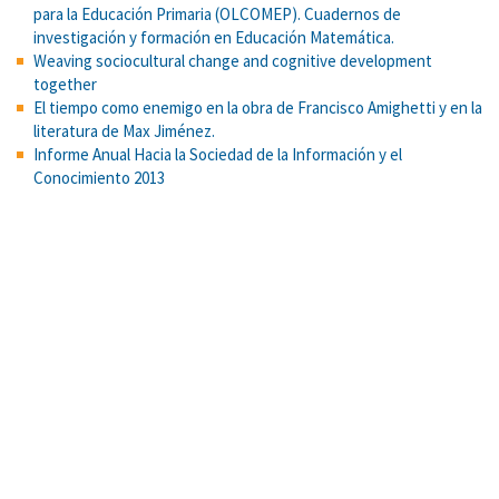
para la Educación Primaria (OLCOMEP). Cuadernos de
investigación y formación en Educación Matemática.
Weaving sociocultural change and cognitive development
together
El tiempo como enemigo en la obra de Francisco Amighetti y en la
literatura de Max Jiménez.
Informe Anual Hacia la Sociedad de la Información y el
Conocimiento 2013
Predictores de la mediación parental del uso de la Internet de
niños y adolescentes y su asociación con las oportunidades y
riesgos de dicho uso
Predicción de la reprobación de cursos de matemática básicos
en las carreras de Física, Meteorología, Matemática, Ciencias
Actuariales y Farmacia. Educare
Cross-cultural differences in the valuing of dominance by young
children
¿Qué esperan los docentes de la inmigración? Expectativas de
aculturación entre docentes de educación obligatoria en España
La vida loca. Los rostros del desamparo Foros de discusión
You go before me: behavioral politeness and interdependent
self as markers of Simpatía in Latinas.