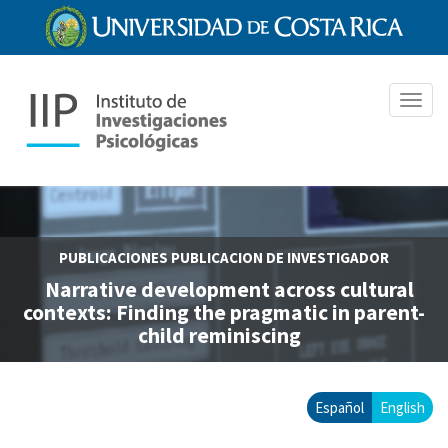
Pasar
al
contenido
principal
Toggl
navig
PUBLICACIONES
PUBLICACION DE INVESTIGADOR
Narrative development across cultural
contexts: Finding the pragmatic in parent-
child reminiscing
Español
English