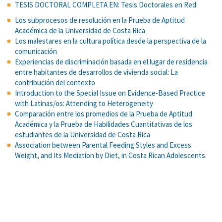
TESIS DOCTORAL COMPLETA EN: Tesis Doctorales en Red
Los subprocesos de resolución en la Prueba de Aptitud
Académica de la Universidad de Costa Rica
Los malestares en la cultura política desde la perspectiva de la
comunicación
Experiencias de discriminación basada en el lugar de residencia
entre habitantes de desarrollos de vivienda social: La
contribución del contexto
Introduction to the Special Issue on Evidence-Based Practice
with Latinas/os: Attending to Heterogeneity
Comparación entre los promedios de la Prueba de Aptitud
Académica y la Prueba de Habilidades Cuantitativas de los
estudiantes de la Universidad de Costa Rica
Association between Parental Feeding Styles and Excess
Weight, and Its Mediation by Diet, in Costa Rican Adolescents.
Amphetamine-induced appetitive 50-kHz calls in rats: a genuine
affective marker of mania? Psychopharmacology
Self-efficacy, action control, and social support explain physical
activity changes among Costa Rican older adults
TESIS DOCTORAL COMPLETA EN: Tesis Doctorales en Red