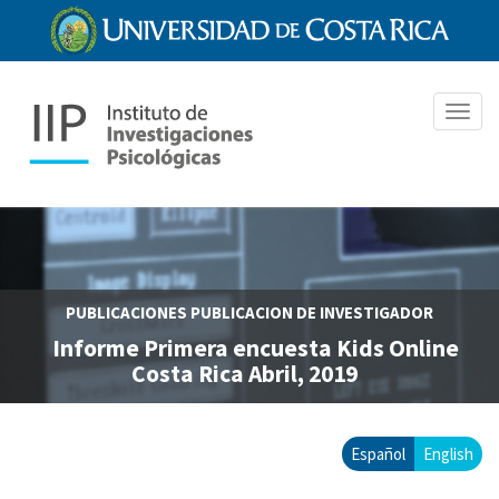
Pasar
al
contenido
principal
Toggl
navig
PUBLICACIONES
PUBLICACION DE INVESTIGADOR
Informe Primera encuesta Kids Online
Costa Rica Abril, 2019
Español
English