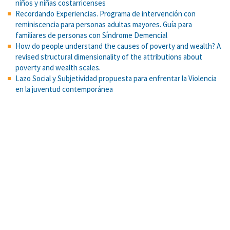
niños y niñas costarricenses
Recordando Experiencias. Programa de intervención con
reminiscencia para personas adultas mayores. Guía para
familiares de personas con Síndrome Demencial
How do people understand the causes of poverty and wealth? A
revised structural dimensionality of the attributions about
poverty and wealth scales.
Lazo Social y Subjetividad propuesta para enfrentar la Violencia
en la juventud contemporánea
Evidence for benefits of argumentation in a Mayan indigenous
population.
La psicología social de las relaciones intergrupales: Modelos e
hipótesis
Resolución de problemas como medio para la construcción de
aprendizajes y el logro de competencias: una experiencia en
educación superior
Tarea de reconstrucción cromática
Configuraciones del fundamentalismo religioso entre jóvenes
universitarios de Costa Rica: perspectiva psicosocial
Uso del modelo de Rasch para la construcción de tablas de
especificaciones: Propuesta metodológica aplicada a una prueba