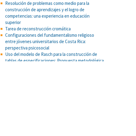
Resolución de problemas como medio para la
construcción de aprendizajes y el logro de
competencias: una experiencia en educación
superior
Tarea de reconstrucción cromática
Configuraciones del fundamentalismo religioso
entre jóvenes universitarios de Costa Rica:
perspectiva psicosocial
Uso del modelo de Rasch para la construcción de
tablas de especificaciones: Propuesta metodológica
aplicada a una prueba de selección universitaria
Procesos cognoscitivos, aptitud y competencias
académicas en la Universidad de Costa Rica.
Food Attitudes and Well-Being: The Role of Culture.
Appetite
Escala de Depresión Geriátrica GDS de Yesavage, pp.
241-246. En: “Compendio de Instrumentos de
Medición IIP-2014”. Smith-Castro, V. (Comp.).
Propuesta de un test psicométrico para la medición
de la creatividad.
El papel de la memoria de trabajo y inteligencia fluida