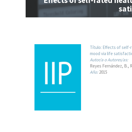
Effects of self-rated hea
sat
Título:
Effects of self
mood via life satisfact
Autor/a o Autores/as:
Reyes Fernández, B., 
Año:
2015