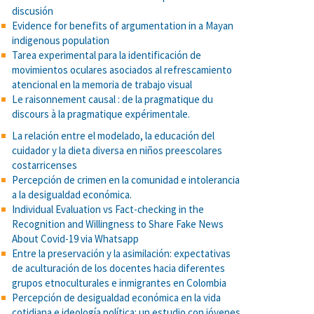
discusión
Evidence for benefits of argumentation in a Mayan
indigenous population
Tarea experimental para la identificación de
movimientos oculares asociados al refrescamiento
atencional en la memoria de trabajo visual
Le raisonnement causal : de la pragmatique du
discours à la pragmatique expérimentale.
La relación entre el modelado, la educación del
cuidador y la dieta diversa en niños preescolares
costarricenses
Percepción de crimen en la comunidad e intolerancia
a la desigualdad económica.
Individual Evaluation vs Fact-checking in the
Recognition and Willingness to Share Fake News
About Covid-19 via Whatsapp
Entre la preservación y la asimilación: expectativas
de aculturación de los docentes hacia diferentes
grupos etnoculturales e inmigrantes en Colombia
Percepción de desigualdad económica en la vida
cotidiana e ideología política: un estudio con jóvenes