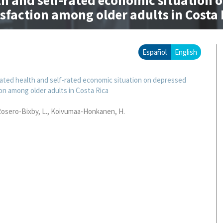
lth and self-rated economic situation 
isfaction among older adults in Costa 
Español
English
-rated health and self-rated economic situation on depressed
ion among older adults in Costa Rica
Rosero-Bixby, L., Koivumaa-Honkanen, H.