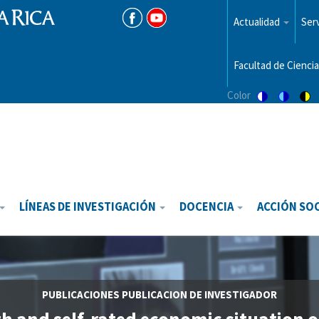
Menu
top
Actualidad
Serv
Facultad de Ciencia
Color
Switch
Switch
Sw
to
to
to
color
blue
hi
theme
theme
vis
th
LÍNEAS DE INVESTIGACIÓN
DOCENCIA
ACCIÓN SO
PUBLICACIONES
PUBLICACION DE INVESTIGADOR