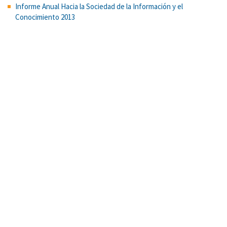
Informe Anual Hacia la Sociedad de la Información y el
Conocimiento 2013
Predictores de la mediación parental del uso de la Internet de
niños y adolescentes y su asociación con las oportunidades y
riesgos de dicho uso
Predicción de la reprobación de cursos de matemática básicos
en las carreras de Física, Meteorología, Matemática, Ciencias
Actuariales y Farmacia. Educare
Cross-cultural differences in the valuing of dominance by young
children
¿Qué esperan los docentes de la inmigración? Expectativas de
aculturación entre docentes de educación obligatoria en España
La vida loca. Los rostros del desamparo Foros de discusión
You go before me: behavioral politeness and interdependent
self as markers of Simpatía in Latinas.
Cargar
más