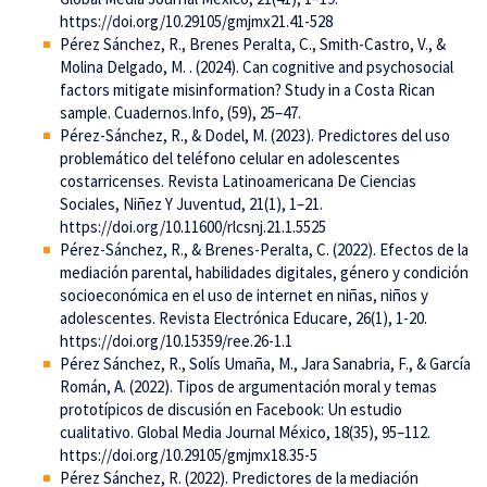
https://doi.org/10.29105/gmjmx21.41-528
Pérez Sánchez, R., Brenes Peralta, C., Smith-Castro, V., &
Molina Delgado, M. . (2024). Can cognitive and psychosocial
factors mitigate misinformation? Study in a Costa Rican
sample. Cuadernos.Info, (59), 25–47.
Pérez-Sánchez, R., & Dodel, M. (2023). Predictores del uso
problemático del teléfono celular en adolescentes
costarricenses. Revista Latinoamericana De Ciencias
Sociales, Niñez Y Juventud, 21(1), 1–21.
https://doi.org/10.11600/rlcsnj.21.1.5525
Pérez-Sánchez, R., & Brenes-Peralta, C. (2022). Efectos de la
mediación parental, habilidades digitales, género y condición
socioeconómica en el uso de internet en niñas, niños y
adolescentes. Revista Electrónica Educare, 26(1), 1-20.
https://doi.org/10.15359/ree.26-1.1
Pérez Sánchez, R., Solís Umaña, M., Jara Sanabria, F., & García
Román, A. (2022). Tipos de argumentación moral y temas
prototípicos de discusión en Facebook: Un estudio
cualitativo. Global Media Journal México, 18(35), 95–112.
https://doi.org/10.29105/gmjmx18.35-5
Pérez Sánchez, R. (2022). Predictores de la mediación