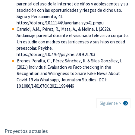
parental del uso de la Internet de niños y adolescentes y su
asociación con las oportunidades y riesgos de dicho uso.
Signo y Pensamiento, 41.
https://doi.org/10.11144/Javeriana.syp41.pmpu
Carmiol, A.M., Pérez, R., Mata, A., & Molina, I. (2022).
Andamiaje parental durante el visionado televisivo conjunto:
Un estudio con madres costarricenses y sus hijos en edad
preescolar. Psykhe.
https://doi.org/10.7764/psykhe.2019.21703
Brenes Peralta, C., Pérez Sánchez, R. & Siles González, I.
(2021) Individual Evaluation vs Fact-checking in the
Recognition and Willingness to Share Fake News About
Covid-19 via Whatsapp, Journalism Studies, DOI:
10.1080/1461670X.2021.1994446
Paginación
Siguiente
Siguiente >
página
Proyectos actuales