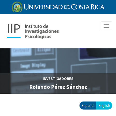
Pasar
al
contenido
principal
Toggl
navig
INVESTIGADORES
Rolando Pérez Sánchez
Español
English