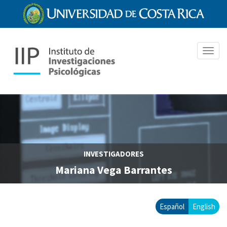
Pasar
al
contenido
principal
Toggl
navig
INVESTIGADORES
Mariana Vega Barrantes
Español
English