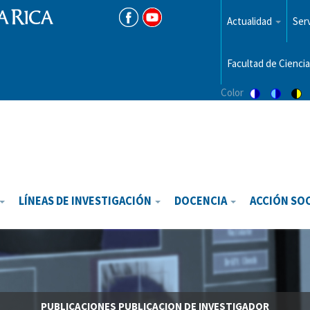
Menu
top
Actualidad
Serv
Facultad de Ciencia
Color
Switch
Switch
Sw
to
to
to
color
blue
hi
theme
theme
vis
th
LÍNEAS DE INVESTIGACIÓN
DOCENCIA
ACCIÓN SO
PUBLICACIONES
PUBLICACION DE INVESTIGADOR