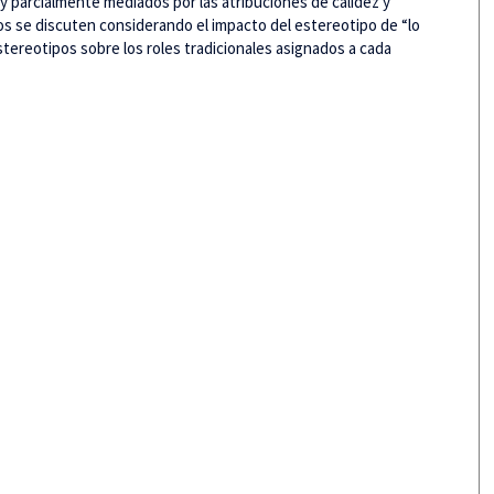
y parcialmente mediados por las atribuciones de calidez y
os se discuten considerando el impacto del estereotipo de “lo
stereotipos sobre los roles tradicionales asignados a cada