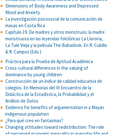
Dimensions of Body-Awareness and Depressed
Mood and Anxiety
La investigación psicosocial de la comunicación de
masas en Costa Rica
Capítulo 19. De madres y otros monstruos: la madre
monstruosa en las leyendas folclóricas La Llorona,
La Tule Vieja y la película The Babadook. En R. Cubillo
& R. Campos (Eds.)
Práctica para la Prueba de Aptitud Académica
Cross-cultural differences in the valuing of
dominance by young children
Construcción de un índice de calidad educativa de
colegios. En Memorias del III Encuentro de la
Didáctica de la Estadística, la Probabilidad y el
Análisis de Datos
Evidence for benefits of argumentation in a Mayan
indigenous population
¿Para qué creo en fantasmas?
Changing attitudes toward redistribution: The role
of perceived economic inequality in everyday life and