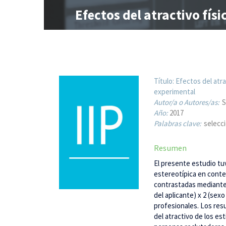
Efectos del atractivo físi
Título:
Efectos del atra
experimental
Autor/a o Autores/as:
S
Año:
2017
Palabras clave:
selecci
Resumen
El presente estudio tuv
estereotípica en conte
contrastadas mediante u
del aplicante) x 2 (sex
profesionales. Los res
del atractivo de los e